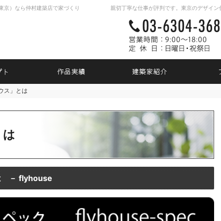
東京）なら仲村建築店で家づくり
家づくりのコンセプト
デザイン住宅設計施工作品
建築家
ウス」とは
ハウス」とは
とは
 flyhouse