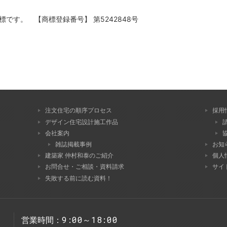
録商標です。 【商標登録番号】 第5242848号
注文住宅の順序プロセス
採用
デザイン住宅設計施工作品
会社案内
雑誌掲載事例
お知
建築家 仲村和泰のご紹介
個人
お問合せ・ご相談・資料請求
サイ
失敗する前に読む資料！
9:00～18:00
営業時間