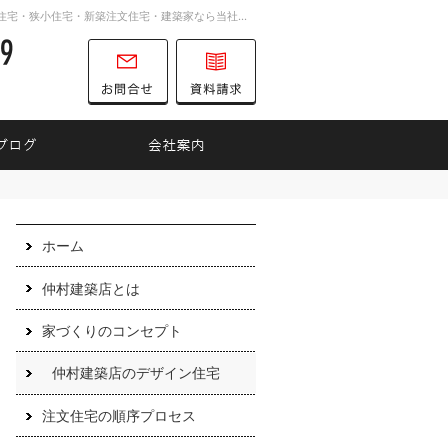
親切丁寧な仕事が評判です。東京のデザイン住宅・狭小住宅・新築注文住宅・建築家なら当社にご相談ください。
03-6304-3689
営業時間
お問合せ
資料請求
9:00～18:00
定休日
日曜日・祝祭日
 仲村和泰のご紹介
ブログ
会社案内
03-6304
営業時
お問合せ
資料請求
間
ホーム
9:00
～
18:00
仲村建築店とは
定休日
日曜
日・祝
家づくりのコンセプト
祭日
仲村建築店のデザイン住宅
注文住宅の順序プロセス