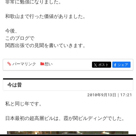
非常に勉強になりました。
和歌山まで行った価値がありました。
今後、
このブログで
関西出張での見聞を書いていきます。
パーマリンク
想い
entry762
ポスト
シェア
entry762
entry762
今は昔
2010年9月13日｜17:21
私と同じ年です。
日本最初の超高層ビルは、霞が関ビルディングでした。