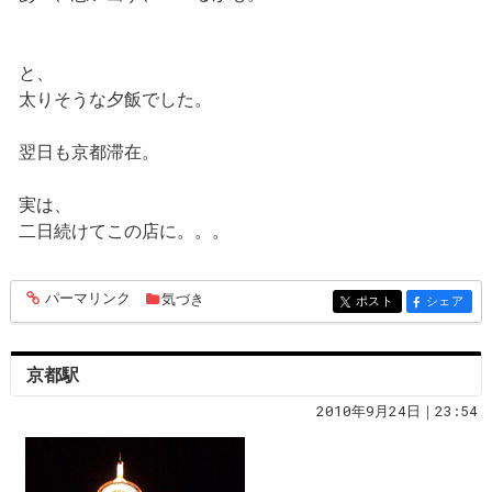
と、
太りそうな夕飯でした。
翌日も京都滞在。
実は、
二日続けてこの店に。。。
パーマリンク
気づき
entry765
ポスト
シェア
entry765
entry765
京都駅
2010年9月24日｜23:54