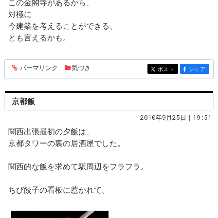
この金閣寺があるから、
対極に
今建築を考えることができる、
とも言えるかも。
パーマリンク
気づき
entry766
ポスト
シェア
entry766
entry766
京都飯
2010年9月25日｜19:51
関西出張最初の夕飯は、
京都タワーの裏の居酒屋でした。
関西的な飯を求めて駅周辺をフラフラ。
ちび餃子の看板に惹かれて。