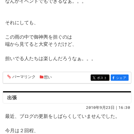
なんかイベントでもできるなぁ。。。
それにしても、
この雨の中で御神輿を担ぐのは
端から見てると大変そうだけど、
担いでる人たちは楽しんだろうなぁ。。。
パーマリンク
想い
entry763
ポスト
シェア
entry763
entry763
出張
2010年9月23日｜16:30
最近、ブログの更新をしばらくしていませんでした。
今月は２回程、