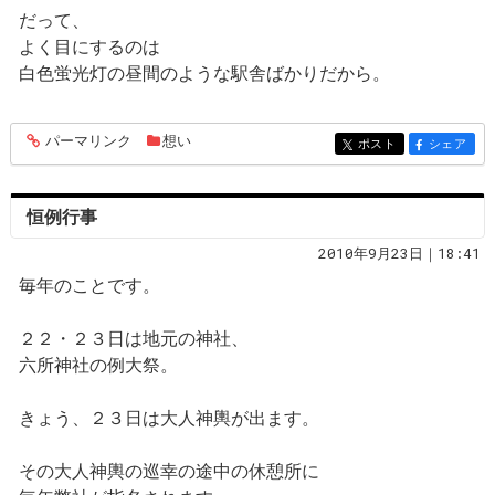
だって、
よく目にするのは
白色蛍光灯の昼間のような駅舎ばかりだから。
パーマリンク
想い
entry764
ポスト
シェア
entry764
entry764
恒例行事
2010年9月23日｜18:41
毎年のことです。
２２・２３日は地元の神社、
六所神社の例大祭。
きょう、２３日は大人神輿が出ます。
その大人神輿の巡幸の途中の休憩所に