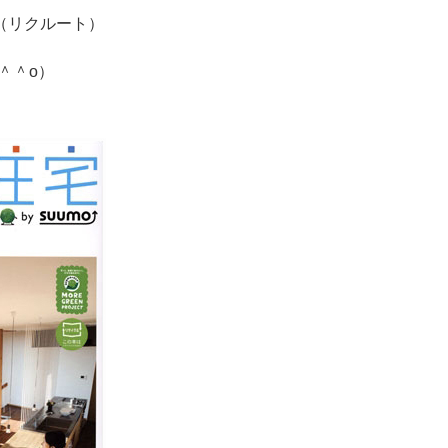
」（リクルート）
＾＾o）