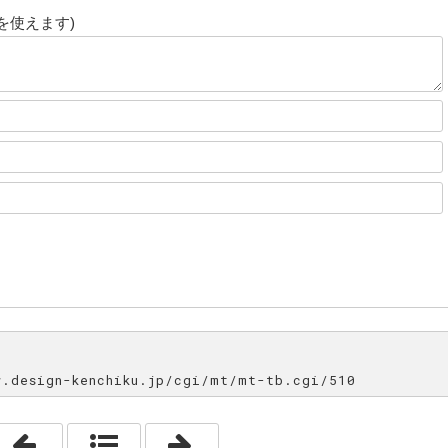
を使えます)
esign-kenchiku.jp/cgi/mt/mt-tb.cgi/510
「本当の現実」
「落ち着く場所」