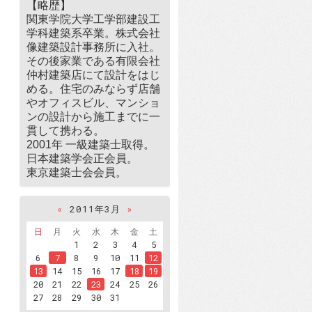
【略歴】
関東学院大学工学部建設工
学科建築系卒業。株式会社
像建築設計事務所に入社。
その後家業である有限会社
仲村建築店にて設計をはじ
める。住宅のみならず店舗
やオフィスビル、マンショ
ンの設計から施工までに一
貫して携わる。
2001年 一級建築士取得。
日本建築学会正会員。
東京建築士会会員。
«
2011年3月
»
日
月
火
水
木
金
土
1
2
3
4
5
6
7
8
9
10
11
12
13
14
15
16
17
18
19
20
21
22
23
24
25
26
27
28
29
30
31