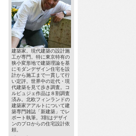
建築家。現代建築の設計施
工が専門。特に東京特有の
狭小変形地で建築理論を基
にモダンデザイン住宅を設
計から施工まで一貫して行
い定評。世界中の近代・現
代建築を見て歩き調査。コ
ルビュジェ作品は８割調査
済み。北欧フィンランドの
建築家アアルトについて建
築専門雑誌「新建築」でレ
ポート執筆。3割はデザイ
ンのプロからの住宅設計依
頼。