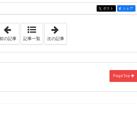
ポスト
シェア
entry816
entry816
「本当の現実」
「落ち着く場所」
前の記事
記事一覧
次の記事
PageTop
c