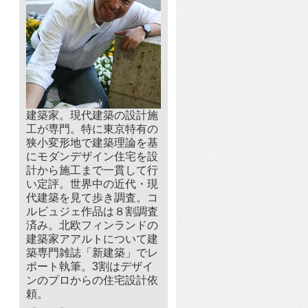
建築家。現代建築の設計施
工が専門。特に東京特有の
狭小変形地で建築理論を基
にモダンデザイン住宅を設
計から施工まで一貫して行
い定評。世界中の近代・現
代建築を見て歩き調査。コ
ルビュジェ作品は８割調査
済み。北欧フィンランドの
建築家アアルトについて建
築専門雑誌「新建築」でレ
ポート執筆。3割はデザイ
ンのプロからの住宅設計依
頼。