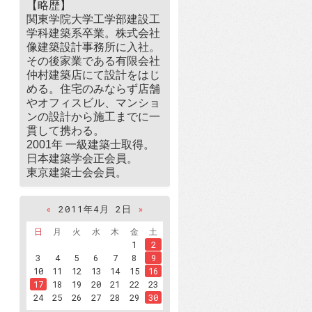
【略歴】
関東学院大学工学部建設工
学科建築系卒業。株式会社
像建築設計事務所に入社。
その後家業である有限会社
仲村建築店にて設計をはじ
める。住宅のみならず店舗
やオフィスビル、マンショ
ンの設計から施工までに一
貫して携わる。
2001年 一級建築士取得。
日本建築学会正会員。
東京建築士会会員。
«
2011年4月 2日
»
日
月
火
水
木
金
土
1
2
3
4
5
6
7
8
9
10
11
12
13
14
15
16
17
18
19
20
21
22
23
24
25
26
27
28
29
30