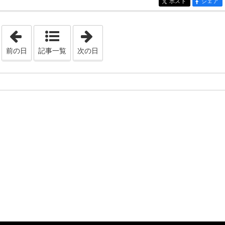
ポスト
シェア
entry817
entry817
「2011年3月23日」
「2011年4月 9日」
前の日
記事一覧
次の日