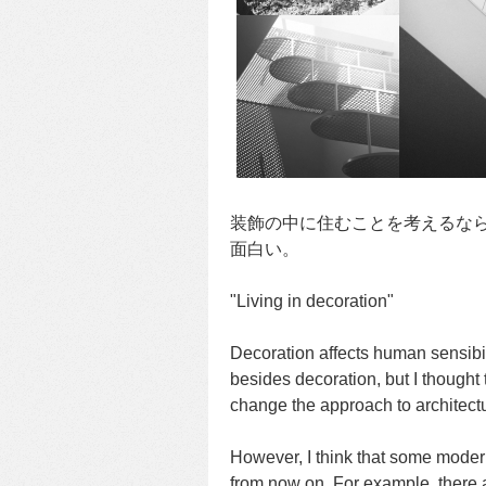
装飾の中に住むことを考えるな
面白い。
"Living in decoration"
Decoration affects human sensibili
besides decoration, but I though
change the approach to architectu
However, I think that some moder
from now on. For example, there a