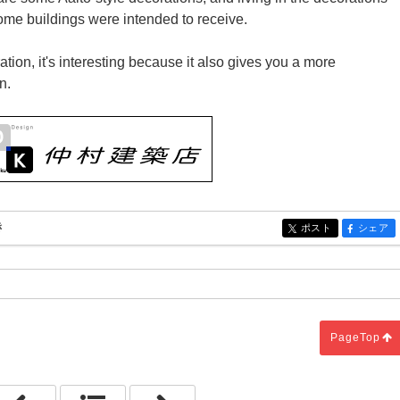
t some buildings were intended to receive.
ration, it's interesting because it also gives you a more
n.
き
ポスト
シェア
entry2162
entry21
PageTop
「予測不可能なプロセス」
「引き継ぐ物」