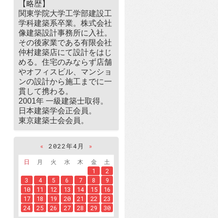
【略歴】
関東学院大学工学部建設工
学科建築系卒業。株式会社
像建築設計事務所に入社。
その後家業である有限会社
仲村建築店にて設計をはじ
める。住宅のみならず店舗
やオフィスビル、マンショ
ンの設計から施工までに一
貫して携わる。
2001年 一級建築士取得。
日本建築学会正会員。
東京建築士会会員。
«
2022年4月
»
日
月
火
水
木
金
土
1
2
3
4
5
6
7
8
9
10
11
12
13
14
15
16
17
18
19
20
21
22
23
24
25
26
27
28
29
30