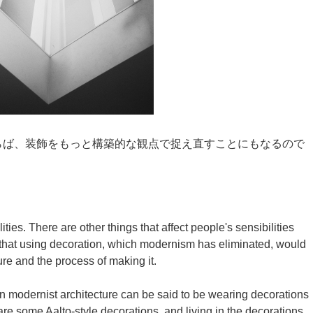
らば、装飾をもっと構築的な観点で捉え直すことにもなるので
ties. There are other things that affect people's sensibilities
t that using decoration, which modernism has eliminated, would
re and the process of making it.
n modernist architecture can be said to be wearing decorations
re some Aalto-style decorations, and living in the decorations