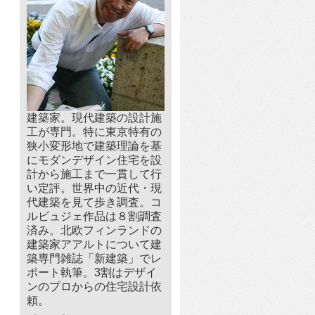
建築家。現代建築の設計施
工が専門。特に東京特有の
狭小変形地で建築理論を基
にモダンデザイン住宅を設
計から施工まで一貫して行
い定評。世界中の近代・現
代建築を見て歩き調査。コ
ルビュジェ作品は８割調査
済み。北欧フィンランドの
建築家アアルトについて建
築専門雑誌「新建築」でレ
ポート執筆。3割はデザイ
ンのプロからの住宅設計依
頼。