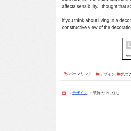
affects sensibility. I thought tha
If you think about living in a deco
constructive view of the decoratio
パーマリンク
デザイン
,
気づ
entry2162
デザイン
装飾の中に住む
Home