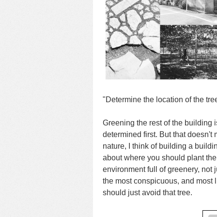
"Determine the location of the tree 
Greening the rest of the building 
determined first. But that doesn't 
nature, I think of building a buildi
about where you should plant them
environment full of greenery, not j
the most conspicuous, and most lik
should just avoid that tree.