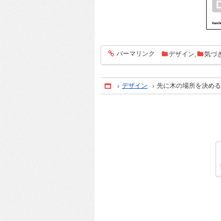
パーマリンク
デザイン
,
気づ
entry2297
デザイン
先に木の場所を決め
Home