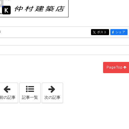
き
ポスト
シェア
entry2297
entry22
る
PageTop
「緑の場所」
「抽象度高く生活空間をつくる」
前の記事
記事一覧
次の記事