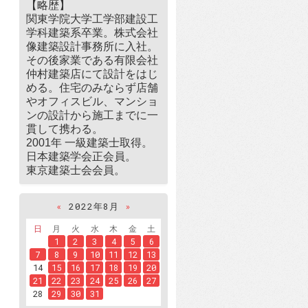
【略歴】
関東学院大学工学部建設工
学科建築系卒業。株式会社
像建築設計事務所に入社。
その後家業である有限会社
仲村建築店にて設計をはじ
める。住宅のみならず店舗
やオフィスビル、マンショ
ンの設計から施工までに一
貫して携わる。
2001年 一級建築士取得。
日本建築学会正会員。
東京建築士会会員。
«
2022年8月
»
日
月
火
水
木
金
土
1
2
3
4
5
6
7
8
9
10
11
12
13
14
15
16
17
18
19
20
21
22
23
24
25
26
27
28
29
30
31