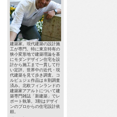
建築家。現代建築の設計施
工が専門。特に東京特有の
狭小変形地で建築理論を基
にモダンデザイン住宅を設
計から施工まで一貫して行
い定評。世界中の近代・現
代建築を見て歩き調査。コ
ルビュジェ作品は８割調査
済み。北欧フィンランドの
建築家アアルトについて建
築専門雑誌「新建築」でレ
ポート執筆。3割はデザイ
ンのプロからの住宅設計依
頼。