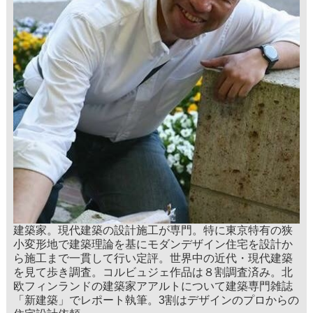
建築家。現代建築の設計施工が専門。特に東京特有の狭
小変形地で建築理論を基にモダンデザイン住宅を設計か
ら施工まで一貫して行い定評。世界中の近代・現代建築
を見て歩き調査。コルビュジェ作品は８割調査済み。北
欧フィンランドの建築家アアルトについて建築専門雑誌
「新建築」でレポート執筆。3割はデザインのプロからの