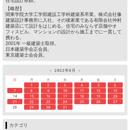
住宅設計依頼。
【略歴】
関東学院大学工学部建設工学科建築系卒業。株式会社像
建築設計事務所に入社。その後家業である有限会社仲村
建築店にて設計をはじめる。住宅のみならず店舗やオ
フィスビル、マンションの設計から施工までに一貫して
携わる。
2001年 一級建築士取得。
日本建築学会正会員。
東京建築士会会員。
«
2022年8月
»
日
月
火
水
木
金
土
1
2
3
4
5
6
7
8
9
10
11
12
13
14
15
16
17
18
19
20
21
22
23
24
25
26
27
28
29
30
31
カテゴリ