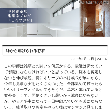
緑から虐げられる存在
緑から虐げられる存在
2022年8月 7日｜23:16
この季節は雑草との闘いを何度かする。最近は諦めてい
て邪魔にならなければいいと思っている。庭木も剪定し
ないと伸び放題、特にオリーブの木は成長が早いから、
今年も見事な実をたくさんつけた。全部集めて搾ったら
いいオリーブオイルができそうだ。草木と戯れていると
案外楽しくて、面倒くさいし暑いから滅多にやらない
が、やると夢中になって一日中戯れていても苦にならな
いし、雑草取りや剪定をやった後はマジマジと見てしま