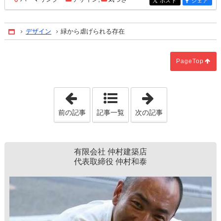
ポスト
シェア
entry2275
entry2275
デザイン
緑から虐げられる存在
Home
PageTop
「見えていないものを見るためには」
「新しい結び目
前の記事
記事一覧
次の記事
有限会社 仲村建築店
代表取締役 仲村和泰