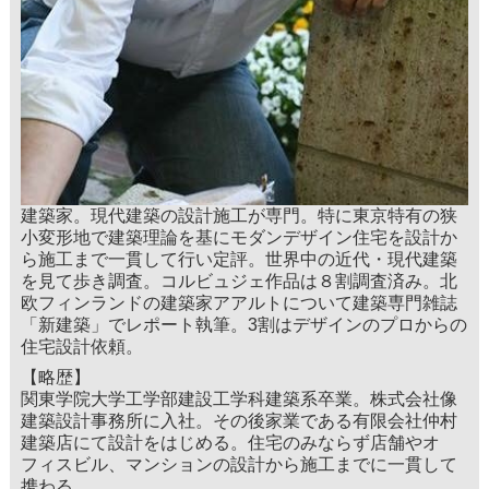
建築家。現代建築の設計施工が専門。特に東京特有の狭
小変形地で建築理論を基にモダンデザイン住宅を設計か
ら施工まで一貫して行い定評。世界中の近代・現代建築
を見て歩き調査。コルビュジェ作品は８割調査済み。北
欧フィンランドの建築家アアルトについて建築専門雑誌
「新建築」でレポート執筆。3割はデザインのプロからの
住宅設計依頼。
【略歴】
関東学院大学工学部建設工学科建築系卒業。株式会社像
建築設計事務所に入社。その後家業である有限会社仲村
建築店にて設計をはじめる。住宅のみならず店舗やオ
フィスビル、マンションの設計から施工までに一貫して
携わる。