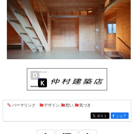
パーマリンク
デザイン
,
想い
,
気づき
entry2478
ポスト
シェア
entry2478
entry2478
「2023年3月 8日」
「2023年3月10日