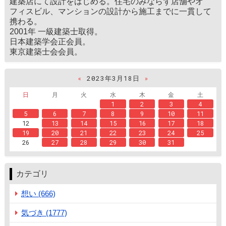
建築店にて設計をはじめる。住宅のみならず店舗やオ
フィスビル、マンションの設計から施工までに一貫して
携わる。
2001年 一級建築士取得。
日本建築学会正会員。
東京建築士会会員。
«
2023年3月18日
»
日
月
火
水
木
金
土
1
2
3
4
5
6
7
8
9
10
11
12
13
14
15
16
17
18
19
20
21
22
23
24
25
26
27
28
29
30
31
カテゴリ
想い (666)
気づき (1777)