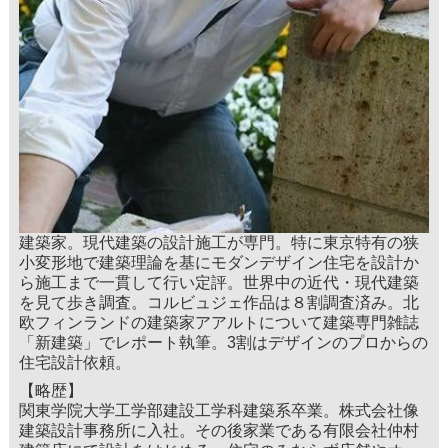
建築家。現代建築の設計施工が専門。特に東京特有の狭
小変形地で建築理論を基にモダンデザイン住宅を設計か
ら施工まで一貫して行い定評。世界中の近代・現代建築
を見て歩き調査。コルビュジェ作品は８割調査済み。北
欧フィンランドの建築家アアルトについて建築専門雑誌
「新建築」でレポート執筆。3割はデザインのプロからの
住宅設計依頼。
【略歴】
関東学院大学工学部建設工学科建築系卒業。株式会社像
建築設計事務所に入社。その後家業である有限会社仲村