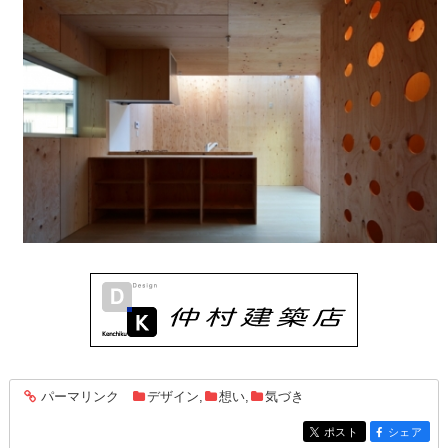
パーマリンク
デザイン
,
想い
,
気づき
entry2486
ポスト
シェア
entry2486
entry2486