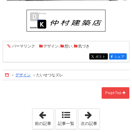
パーマリンク
デザイン
,
想い
,
気づき
entry2497
ポスト
シェア
entry2497
entry2497
デザイン
たいせつなズレ
Home
PageTop
「おもいつきは妄想」
「空間は必要な
前の記事
記事一覧
次の記事