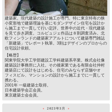
建築家。現代建築の設計施工が専門。特に東京特有の狭
小変形地で建築理論を基にモダンデザイン住宅を設計か
ら施工まで一貫して行い定評。世界中の近代・現代建築
を見て歩き調査。コルビュジェ作品は８割調査済み。北
欧フィンランドの建築家アアルトについて建築専門雑誌
「新建築」でレポート執筆。3割はデザインのプロからの
住宅設計依頼。
【略歴】
関東学院大学工学部建設工学科建築系卒業。株式会社像
建築設計事務所に入社。その後家業である有限会社仲村
建築店にて設計をはじめる。住宅のみならず店舗やオ
フィスビル、マンションの設計から施工までに一貫して
携わる。
2001年 一級建築士取得。
日本建築学会正会員。
東京建築士会会員。
«
2023年3月
»