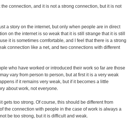
he connection, and it is not a strong connection, but it is not
ust a story on the internet, but only when people are in direct
 on the internet is so weak that it is still strange that it is still
use it is sometimes comfortable, and I feel that there is a strong
eak connection like a net, and two connections with different
ple who have worked or introduced their work so far are those
may vary from person to person, but at first it is a very weak
ppens if it remains very weak, but if it becomes a little
tory about work, not everyone.
gets too strong. Of course, this should be different from
 of the connection with people in the case of work is always a
not be too strong, but it is difficult and weak.