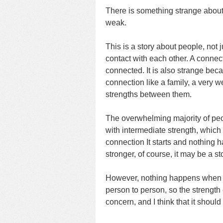
There is something strange about t
weak.
This is a story about people, not j
contact with each other. A connection
connected. It is also strange beca
connection like a family, a very w
strengths between them.
The overwhelming majority of peo
with intermediate strength, which 
connection It starts and nothing ha
stronger, of course, it may be a s
However, nothing happens when it 
person to person, so the strength
concern, and I think that it should 