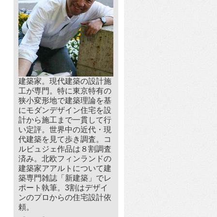
建築家。現代建築の設計施
工が専門。特に東京特有の
狭小変形地で建築理論を基
にモダンデザイン住宅を設
計から施工まで一貫して行
い定評。世界中の近代・現
代建築を見て歩き調査。コ
ルビュジェ作品は８割調査
済み。北欧フィンランドの
建築家アアルトについて建
築専門雑誌「新建築」でレ
ポート執筆。3割はデザイ
ンのプロからの住宅設計依
頼。