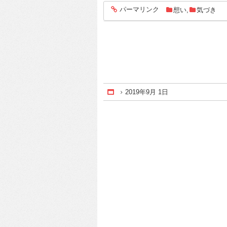
パーマリンク
想い
,
気づき
entry1193
2019年9月 1日
Home