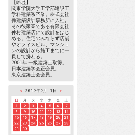
【略歴】
関東学院大学工学部建設工
学科建築系卒業。株式会社
像建築設計事務所に入社。
その後家業である有限会社
仲村建築店にて設計をはじ
める。住宅のみならず店舗
やオフィスビル、マンショ
ンの設計から施工までに一
貫して携わる。
2001年 一級建築士取得。
日本建築学会正会員。
東京建築士会会員。
«
2019年9月 1日
»
日
月
火
水
木
金
土
1
2
3
4
5
6
7
8
9
10
11
12
13
14
15
16
17
18
19
20
21
22
23
24
25
26
27
28
29
30