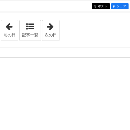
ポスト
シェア
entry1193
entry119
「2019年8月31日」
「2019年9月 2日」
前の日
記事一覧
次の日