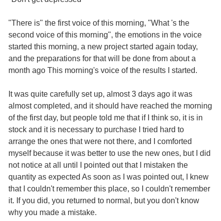
"There is" the first voice of this morning, "What 's the
second voice of this morning", the emotions in the voice
started this morning, a new project started again today,
and the preparations for that will be done from about a
month ago This morning's voice of the results I started.
It was quite carefully set up, almost 3 days ago it was
almost completed, and it should have reached the morning
of the first day, but people told me that if I think so, it is in
stock and it is necessary to purchase I tried hard to
arrange the ones that were not there, and I comforted
myself because it was better to use the new ones, but I did
not notice at all until I pointed out that I mistaken the
quantity as expected As soon as I was pointed out, I knew
that I couldn't remember this place, so I couldn't remember
it. If you did, you returned to normal, but you don't know
why you made a mistake.