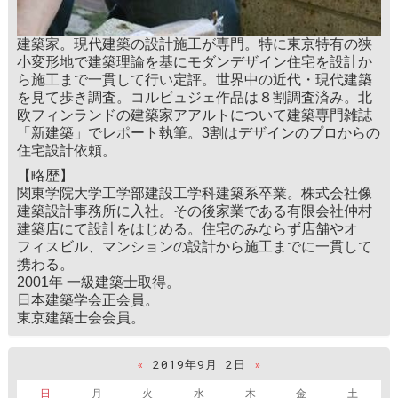
建築家。現代建築の設計施工が専門。特に東京特有の狭
小変形地で建築理論を基にモダンデザイン住宅を設計か
ら施工まで一貫して行い定評。世界中の近代・現代建築
を見て歩き調査。コルビュジェ作品は８割調査済み。北
欧フィンランドの建築家アアルトについて建築専門雑誌
「新建築」でレポート執筆。3割はデザインのプロからの
住宅設計依頼。
【略歴】
関東学院大学工学部建設工学科建築系卒業。株式会社像
建築設計事務所に入社。その後家業である有限会社仲村
建築店にて設計をはじめる。住宅のみならず店舗やオ
フィスビル、マンションの設計から施工までに一貫して
携わる。
2001年 一級建築士取得。
日本建築学会正会員。
東京建築士会会員。
«
2019年9月 2日
»
日
月
火
水
木
金
土