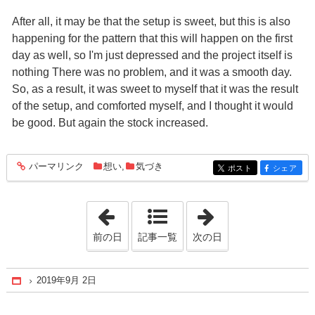
After all, it may be that the setup is sweet, but this is also
happening for the pattern that this will happen on the first
day as well, so I'm just depressed and the project itself is
nothing There was no problem, and it was a smooth day.
So, as a result, it was sweet to myself that it was the result
of the setup, and comforted myself, and I thought it would
be good. But again the stock increased.
パーマリンク
想い
,
気づき
entry1194
ポスト
シェア
entry1194
entry1194
「2019年9月 1日」
「2019年9月 3日
前の日
記事一覧
次の日
2019年9月 2日
Home