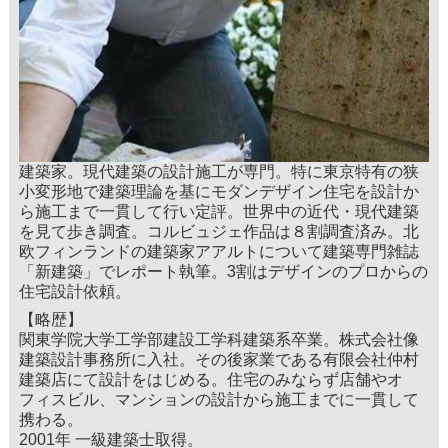
建築家。現代建築の設計施工が専門。特に東京特有の狭
小変形地で建築理論を基にモダンデザイン住宅を設計か
ら施工まで一貫して行い定評。世界中の近代・現代建築
を見て歩き調査。コルビュジェ作品は８割調査済み。北
欧フィンランドの建築家アアルトについて建築専門雑誌
「新建築」でレポート執筆。3割はデザインのプロからの
住宅設計依頼。
【略歴】
関東学院大学工学部建設工学科建築系卒業。株式会社像
建築設計事務所に入社。その後家業である有限会社仲村
建築店にて設計をはじめる。住宅のみならず店舗やオ
フィスビル、マンションの設計から施工までに一貫して
携わる。
2001年 一級建築士取得。