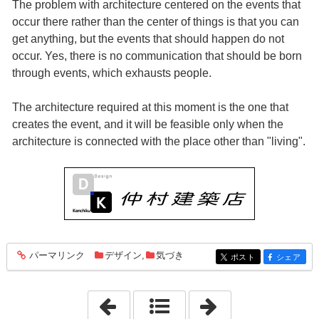
The problem with architecture centered on the events that
occur there rather than the center of things is that you can
get anything, but the events that should happen do not
occur. Yes, there is no communication that should be born
through events, which exhausts people.
The architecture required at this moment is the one that
creates the event, and it will be feasible only when the
architecture is connected with the place other than "living".
パーマリンク
デザイン
,
気づき
entry1956
ポスト
シェア
entry1956
entry1956
「2021年9月18日」
「2021年9月20日