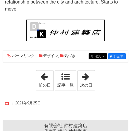
relationship between the city and architecture. Starts to
move.
パーマリンク
デザイン
,
気づき
entry1962
ポスト
シェア
entry1962
entry1962
「2021年9月24日」
「2021年9月26日
前の日
記事一覧
次の日
2021年9月25日
Home
有限会社 仲村建築店