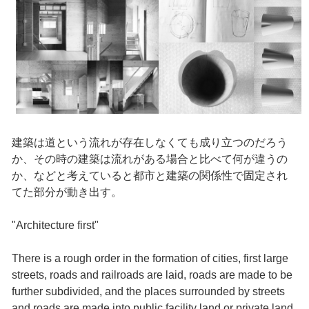
建築は道という流れが存在しなくても成り立つのだろう
か、その時の建築は流れがある場合と比べて何が違うの
か、などと考えていると都市と建築の関係性で固定され
てた部分が動き出す。
"Architecture first"
There is a rough order in the formation of cities, first large
streets, roads and railroads are laid, roads are made to be
further subdivided, and the places surrounded by streets
and roads are made into public facility land or private land.