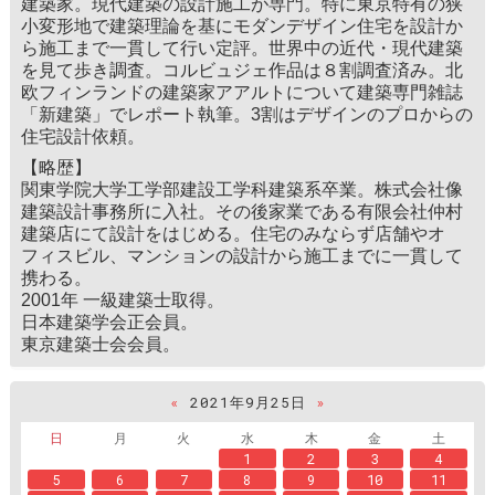
建築家。現代建築の設計施工が専門。特に東京特有の狭
小変形地で建築理論を基にモダンデザイン住宅を設計か
ら施工まで一貫して行い定評。世界中の近代・現代建築
を見て歩き調査。コルビュジェ作品は８割調査済み。北
欧フィンランドの建築家アアルトについて建築専門雑誌
「新建築」でレポート執筆。3割はデザインのプロからの
住宅設計依頼。
【略歴】
関東学院大学工学部建設工学科建築系卒業。株式会社像
建築設計事務所に入社。その後家業である有限会社仲村
建築店にて設計をはじめる。住宅のみならず店舗やオ
フィスビル、マンションの設計から施工までに一貫して
携わる。
2001年 一級建築士取得。
日本建築学会正会員。
東京建築士会会員。
«
2021年9月25日
»
日
月
火
水
木
金
土
1
2
3
4
5
6
7
8
9
10
11