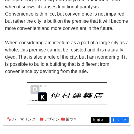
when it snows, it causes functional paralysis.
Convenience is thin ice, but convenience is not impaired,
but rather the city is built on the premise that it will become
more convenient and more convenient in the future.
When considering architecture as a part of a large city as a
whole, this premise cannot be resisted and it is naturally
dyed. That is also a rule of the city, but I am wondering if it
is possible to build a building that is different from
convenience by deviating from the rule.
パーマリンク
デザイン
,
気づき
entry1966
ポスト
シェア
entry1966
entry1966