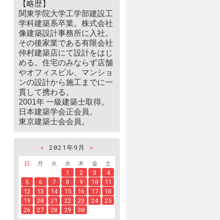
【略歴】
関東学院大学工学部建設工
学科建築系卒業。株式会社
像建築設計事務所に入社。
その後家業である有限会社
仲村建築店にて設計をはじ
める。住宅のみならず店舗
やオフィスビル、マンショ
ンの設計から施工までに一
貫して携わる。
2001年 一級建築士取得。
日本建築学会正会員。
東京建築士会会員。
«
2021年9月
»
日
月
火
水
木
金
土
1
2
3
4
5
6
7
8
9
10
11
12
13
14
15
16
17
18
19
20
21
22
23
24
25
26
27
28
29
30