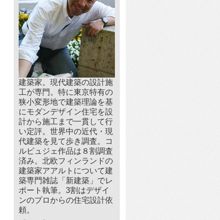
建築家。現代建築の設計施
工が専門。特に東京特有の
狭小変形地で建築理論を基
にモダンデザイン住宅を設
計から施工まで一貫して行
い定評。世界中の近代・現
代建築を見て歩き調査。コ
ルビュジェ作品は８割調査
済み。北欧フィンランドの
建築家アアルトについて建
築専門雑誌「新建築」でレ
ポート執筆。3割はデザイ
ンのプロからの住宅設計依
頼。