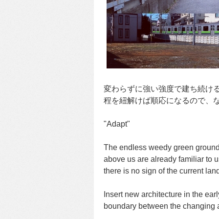
変わらずに強い強度で建ち続け
程を紐解けば順応になるので、
"Adapt"
The endless weedy green ground a
above us are already familiar to 
there is no sign of the current la
Insert new architecture in the earl
boundary between the changing ar