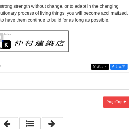
 strong strength without change, or to adapt in the changing
utionary process of living things, you will become acclimatized,
 to have them continue to build for as long as possible.
き
ポスト
シェア
entry1949
entry19
PageTop
「都市の中で刻む」
「小さい建築の影響力」