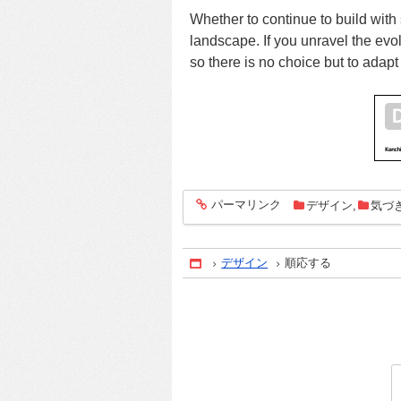
Whether to continue to build with
landscape. If you unravel the evol
so there is no choice but to adapt
パーマリンク
デザイン
,
気づ
entry1949
デザイン
順応する
Home