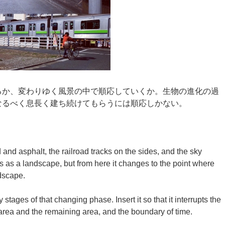
るか、変わりゆく風景の中で順応していくか。生物の進化の過
なるべく息長く建ち続けてもらうには順応しかない。
nd asphalt, the railroad tracks on the sides, and the sky
us as a landscape, but from here it changes to the point where
ndscape.
y stages of that changing phase. Insert it so that it interrupts the
ea and the remaining area, and the boundary of time.