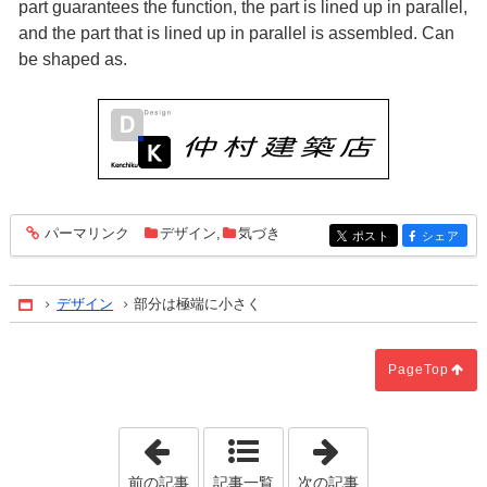
part guarantees the function, the part is lined up in parallel,
and the part that is lined up in parallel is assembled. Can
be shaped as.
パーマリンク
デザイン
,
気づき
entry1959
ポスト
シェア
entry1959
entry1959
デザイン
部分は極端に小さく
Home
PageTop
「小規模な部分と全体」
「ブラックボッ
前の記事
記事一覧
次の記事