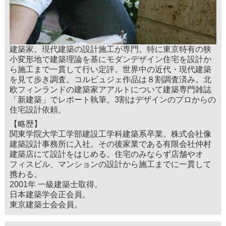
建築家。現代建築の設計施工が専門。特に東京特有の狭
小変形地で建築理論を基にモダンデザイン住宅を設計か
ら施工まで一貫して行い定評。世界中の近代・現代建築
を見て歩き調査。コルビュジェ作品は８割調査済み。北
欧フィンランドの建築家アアルトについて建築専門雑誌
「新建築」でレポート執筆。3割はデザインのプロからの
住宅設計依頼。
【略歴】
関東学院大学工学部建設工学科建築系卒業。株式会社像
建築設計事務所に入社。その後家業である有限会社仲村
建築店にて設計をはじめる。住宅のみならず店舗やオ
フィスビル、マンションの設計から施工までに一貫して
携わる。
2001年 一級建築士取得。
日本建築学会正会員。
東京建築士会会員。