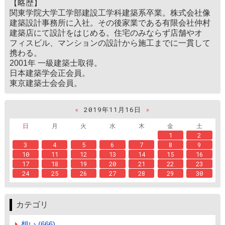
【略歴】
関東学院大学工学部建設工学科建築系卒業。株式会社像
建築設計事務所に入社。その後家業である有限会社仲村
建築店にて設計をはじめる。住宅のみならず店舗やオ
フィスビル、マンションの設計から施工までに一貫して
携わる。
2001年 一級建築士取得。
日本建築学会正会員。
東京建築士会会員。
«
2019年11月16日
»
日
月
火
水
木
金
土
1
2
3
4
5
6
7
8
9
10
11
12
13
14
15
16
17
18
19
20
21
22
23
24
25
26
27
28
29
30
カテゴリ
想い (666)