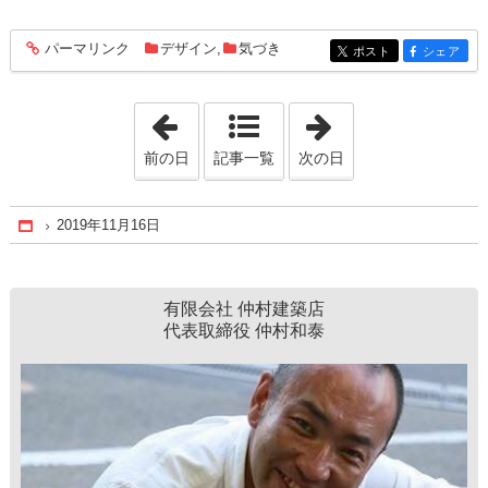
パーマリンク
デザイン
,
気づき
entry1271
ポスト
シェア
entry1271
entry1271
「2019年11月15日」
「2019年11月17
前の日
記事一覧
次の日
2019年11月16日
Home
有限会社 仲村建築店
代表取締役 仲村和泰