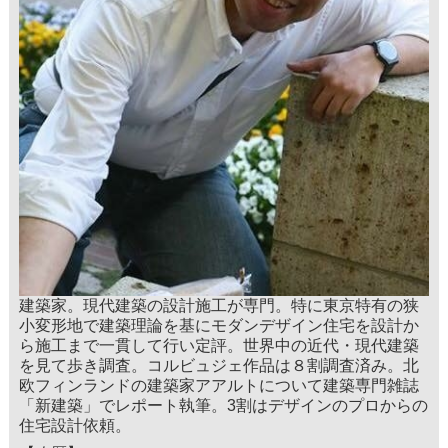
建築家。現代建築の設計施工が専門。特に東京特有の狭
小変形地で建築理論を基にモダンデザイン住宅を設計か
ら施工まで一貫して行い定評。世界中の近代・現代建築
を見て歩き調査。コルビュジェ作品は８割調査済み。北
欧フィンランドの建築家アアルトについて建築専門雑誌
「新建築」でレポート執筆。3割はデザインのプロからの
住宅設計依頼。