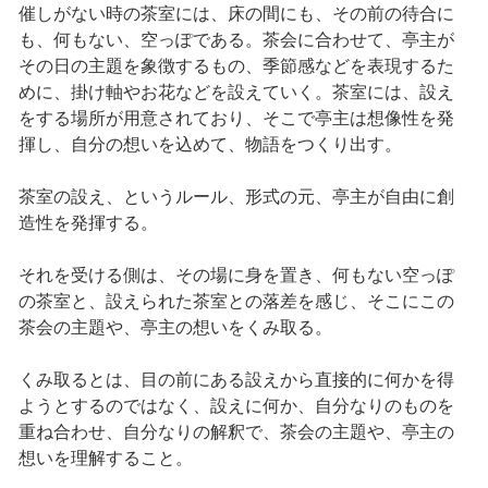
催しがない時の茶室には、床の間にも、その前の待合に
も、何もない、空っぽである。茶会に合わせて、亭主が
その日の主題を象徴するもの、季節感などを表現するた
めに、掛け軸やお花などを設えていく。茶室には、設え
をする場所が用意されており、そこで亭主は想像性を発
揮し、自分の想いを込めて、物語をつくり出す。
茶室の設え、というルール、形式の元、亭主が自由に創
造性を発揮する。
それを受ける側は、その場に身を置き、何もない空っぽ
の茶室と、設えられた茶室との落差を感じ、そこにこの
茶会の主題や、亭主の想いをくみ取る。
くみ取るとは、目の前にある設えから直接的に何かを得
ようとするのではなく、設えに何か、自分なりのものを
重ね合わせ、自分なりの解釈で、茶会の主題や、亭主の
想いを理解すること。