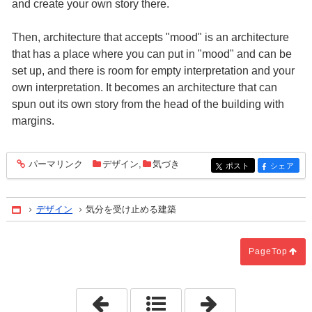
and create your own story there.
Then, architecture that accepts "mood" is an architecture
that has a place where you can put in "mood" and can be
set up, and there is room for empty interpretation and your
own interpretation. It becomes an architecture that can
spun out its own story from the head of the building with
margins.
パーマリンク
デザイン
,
気づき
entry1262
ポスト
シェア
entry1262
entry1262
デザイン
気分を受け止める建築
Home
PageTop
「気分と建築計画」
「非日常のなか