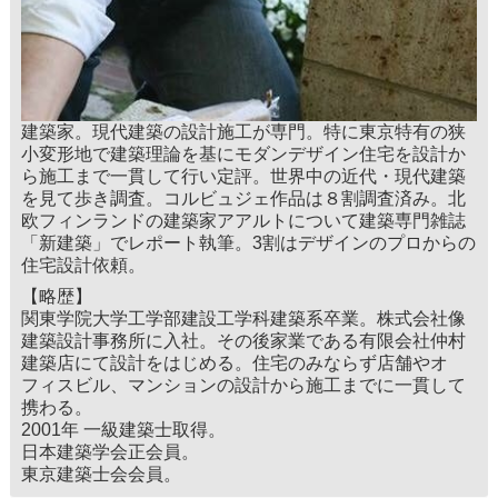
建築家。現代建築の設計施工が専門。特に東京特有の狭
小変形地で建築理論を基にモダンデザイン住宅を設計か
ら施工まで一貫して行い定評。世界中の近代・現代建築
を見て歩き調査。コルビュジェ作品は８割調査済み。北
欧フィンランドの建築家アアルトについて建築専門雑誌
「新建築」でレポート執筆。3割はデザインのプロからの
住宅設計依頼。
【略歴】
関東学院大学工学部建設工学科建築系卒業。株式会社像
建築設計事務所に入社。その後家業である有限会社仲村
建築店にて設計をはじめる。住宅のみならず店舗やオ
フィスビル、マンションの設計から施工までに一貫して
携わる。
2001年 一級建築士取得。
日本建築学会正会員。
東京建築士会会員。