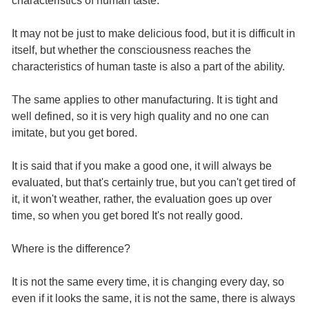
characteristics of human taste.
It may not be just to make delicious food, but it is difficult in
itself, but whether the consciousness reaches the
characteristics of human taste is also a part of the ability.
The same applies to other manufacturing. It is tight and
well defined, so it is very high quality and no one can
imitate, but you get bored.
It is said that if you make a good one, it will always be
evaluated, but that's certainly true, but you can't get tired of
it, it won't weather, rather, the evaluation goes up over
time, so when you get bored It's not really good.
Where is the difference?
It is not the same every time, it is changing every day, so
even if it looks the same, it is not the same, there is always