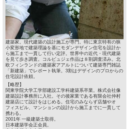
建築家。現代建築の設計施工が専門。特に東京特有の狭
小変形地で建築理論を基にモダンデザイン住宅を設計か
ら施工まで一貫して行い定評。世界中の近代・現代建築
を見て歩き調査。コルビュジェ作品は８割調査済み。北
欧フィンランドの建築家アアルトについて建築専門雑誌
「新建築」でレポート執筆。3割はデザインのプロからの
住宅設計依頼。
【略歴】
関東学院大学工学部建設工学科建築系卒業。株式会社像
建築設計事務所に入社。その後家業である有限会社仲村
建築店にて設計をはじめる。住宅のみならず店舗やオ
フィスビル、マンションの設計から施工までに一貫して
携わる。
2001年 一級建築士取得。
日本建築学会正会員。