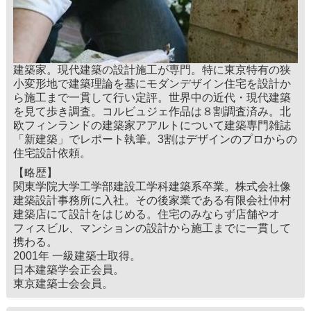
建築家。現代建築の設計施工が専門。特に東京特有の狭
小変形地で建築理論を基にモダンデザイン住宅を設計か
ら施工まで一貫して行い定評。世界中の近代・現代建築
を見て歩き調査。コルビュジェ作品は８割調査済み。北
欧フィンランドの建築家アアルトについて建築専門雑誌
「新建築」でレポート執筆。3割はデザインのプロからの
住宅設計依頼。
【略歴】
関東学院大学工学部建設工学科建築系卒業。株式会社像
建築設計事務所に入社。その後家業である有限会社仲村
建築店にて設計をはじめる。住宅のみならず店舗やオ
フィスビル、マンションの設計から施工までに一貫して
携わる。
2001年 一級建築士取得。
日本建築学会正会員。
東京建築士会会員。