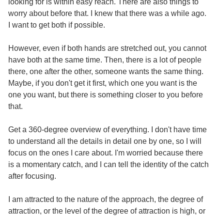
looking for is within easy reach. There are also things to
worry about before that. I knew that there was a while ago.
I want to get both if possible.
However, even if both hands are stretched out, you cannot
have both at the same time. Then, there is a lot of people
there, one after the other, someone wants the same thing.
Maybe, if you don't get it first, which one you want is the
one you want, but there is something closer to you before
that.
Get a 360-degree overview of everything. I don't have time
to understand all the details in detail one by one, so I will
focus on the ones I care about. I'm worried because there
is a momentary catch, and I can tell the identity of the catch
after focusing.
I am attracted to the nature of the approach, the degree of
attraction, or the level of the degree of attraction is high, or