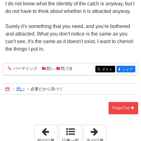
I do not know what the identity of the catch is anyway, but I
do not have to think about whether it is attracted anyway.
Surely it's something that you need, and you're bothered
and attracted. What you don't notice is the same as you
can't see, it's the same as it doesn't exist. I want to cherish
the things I put in.
パーマリンク
想い
,
気づき
entry1281
ポスト
シェア
entry1281
entry1281
想い
必要だから気づく
Home
PageTop
「矛盾が成り立つ精度」
「空間の形」
前の記事
記事一覧
次の記事