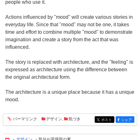
people who use it.
Actions influenced by "mood" will create various stories in
everyday life. Since that "mood" may not be one, it takes
time and effort to combine multiple "mood" to demonstrate
imagination and create a story from the act that was
influenced.
The story is replaced with architecture, and the "feeling" is
expressed as architecture using the difference between
the original architectural form.
The architecture is a unique place because it has a unique
mood.
パーマリンク
デザイン
,
気づき
entry1256
ポスト
シェア
entry1256
entry1256
デザイン
気分が居場所の素
Home