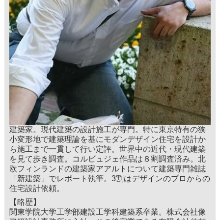
建築家。現代建築の設計施工が専門。特に東京特有の狭
小変形地で建築理論を基にモダンデザイン住宅を設計か
ら施工まで一貫して行い定評。世界中の近代・現代建築
を見て歩き調査。コルビュジェ作品は８割調査済み。北
欧フィンランドの建築家アアルトについて建築専門雑誌
「新建築」でレポート執筆。3割はデザインのプロからの
住宅設計依頼。
【略歴】
関東学院大学工学部建設工学科建築系卒業。株式会社像