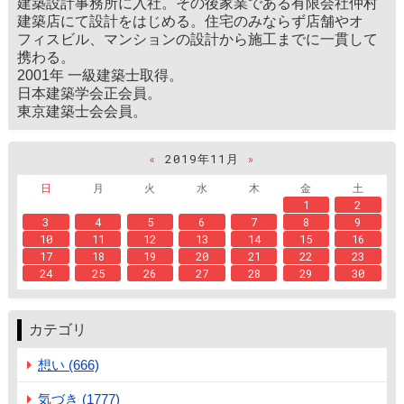
建築設計事務所に入社。その後家業である有限会社仲村
建築店にて設計をはじめる。住宅のみならず店舗やオ
フィスビル、マンションの設計から施工までに一貫して
携わる。
2001年 一級建築士取得。
日本建築学会正会員。
東京建築士会会員。
«
2019年11月
»
日
月
火
水
木
金
土
1
2
3
4
5
6
7
8
9
10
11
12
13
14
15
16
17
18
19
20
21
22
23
24
25
26
27
28
29
30
カテゴリ
想い (666)
気づき (1777)